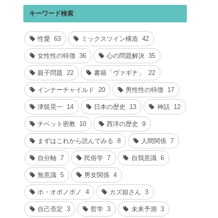
キーワード検索
性愛
63
ミックスツイン構造
42
女性性の特徴
36
心の問題解決
35
親子問題
22
書籍「ヴァギナ」
22
インナーチャイルド
20
男性性の特徴
17
津留晃一
14
日本の歴史
13
神話
12
チベット密教
10
西洋の歴史
9
まずはこれから読んでみる
8
人間関係
7
自分軸
7
民俗学
7
自我意識
6
無意識
5
男女関係
4
ホ・オポノポノ
4
カズ姐さん
3
自己否定
3
哲学
3
未来予測
3