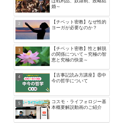
は戦利品、奴隷制、政略結
婚～
【チベット密教】なぜ性的
ヨーガが必要なのか？
【チベット密教】性と解脱
の関係について～究極の智
恵と究極の快楽～
【古事記読み方講座】⑧中
今の哲学について
コスモ・ライフォロジー基
本概要解説動画のご紹介