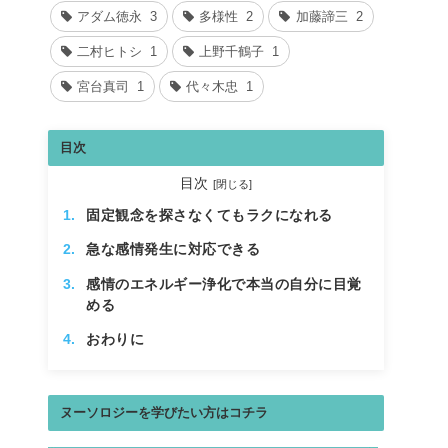
アダム徳永
3
多様性
2
加藤諦三
2
二村ヒトシ
1
上野千鶴子
1
宮台真司
1
代々木忠
1
目次
目次
固定観念を探さなくてもラクになれる
急な感情発生に対応できる
感情のエネルギー浄化で本当の自分に目覚
める
おわりに
ヌーソロジーを学びたい方はコチラ