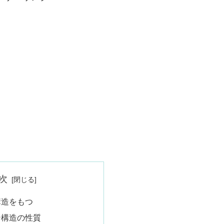
次
構造をもつ
ン構造の性質