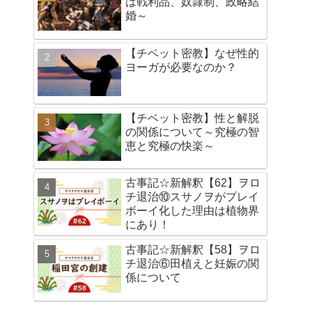
は戦利品、奴隷制、政略結
婚～
【チベット密教】なぜ性的
ヨーガが必要なのか？
【チベット密教】性と解脱
の関係について～究極の智
恵と究極の快楽～
古事記☆新解釈【62】ヲロ
チ退治⑩スサノヲがプレイ
ボーイ化した理由は植物界
にあり！
古事記☆新解釈【58】ヲロ
チ退治⑥田植えと妊娠の関
係について