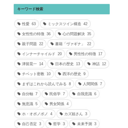
キーワード検索
性愛
63
ミックスツイン構造
42
女性性の特徴
36
心の問題解決
35
親子問題
22
書籍「ヴァギナ」
22
インナーチャイルド
20
男性性の特徴
17
津留晃一
14
日本の歴史
13
神話
12
チベット密教
10
西洋の歴史
9
まずはこれから読んでみる
8
人間関係
7
自分軸
7
民俗学
7
自我意識
6
無意識
5
男女関係
4
ホ・オポノポノ
4
カズ姐さん
3
自己否定
3
哲学
3
未来予測
3