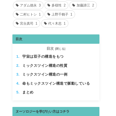
アダム徳永
3
多様性
2
加藤諦三
2
二村ヒトシ
1
上野千鶴子
1
宮台真司
1
代々木忠
1
目次
目次
宇宙は双子の構造をもつ
ミックスツイン構造の性質
ミックスツイン構造の一例
命もミックスツイン構造で脈動している
まとめ
ヌーソロジーを学びたい方はコチラ