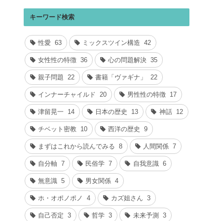
キーワード検索
性愛
63
ミックスツイン構造
42
女性性の特徴
36
心の問題解決
35
親子問題
22
書籍「ヴァギナ」
22
インナーチャイルド
20
男性性の特徴
17
津留晃一
14
日本の歴史
13
神話
12
チベット密教
10
西洋の歴史
9
まずはこれから読んでみる
8
人間関係
7
自分軸
7
民俗学
7
自我意識
6
無意識
5
男女関係
4
ホ・オポノポノ
4
カズ姐さん
3
自己否定
3
哲学
3
未来予測
3