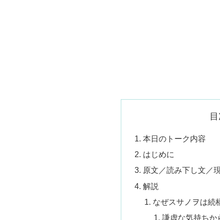
目
本日のトーク内容
はじめに
原文／読み下し文／
解説
なぜスサノヲは続
謙虚な気持ちか