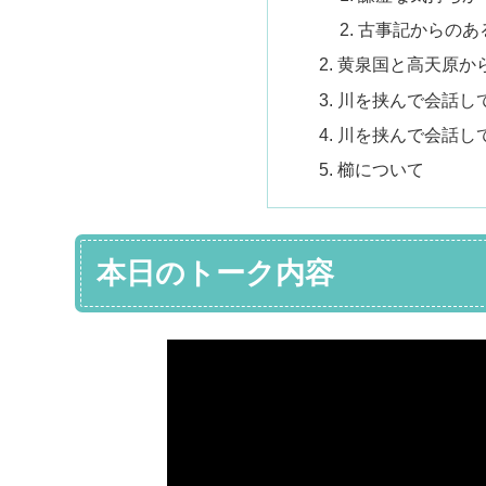
古事記からのあ
黄泉国と高天原か
川を挟んで会話し
川を挟んで会話し
櫛について
本日のトーク内容