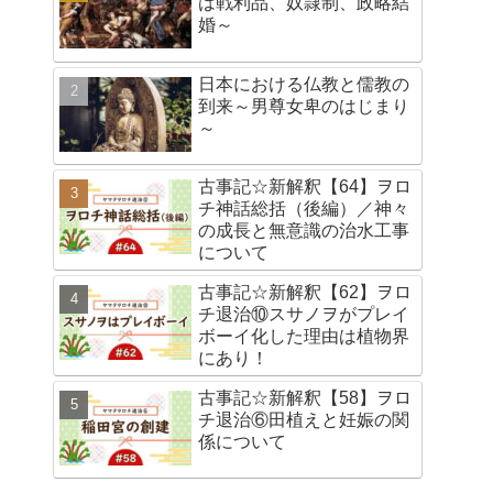
は戦利品、奴隷制、政略結
婚～
日本における仏教と儒教の
到来～男尊女卑のはじまり
～
古事記☆新解釈【64】ヲロ
チ神話総括（後編）／神々
の成長と無意識の治水工事
について
古事記☆新解釈【62】ヲロ
チ退治⑩スサノヲがプレイ
ボーイ化した理由は植物界
にあり！
古事記☆新解釈【58】ヲロ
チ退治⑥田植えと妊娠の関
係について