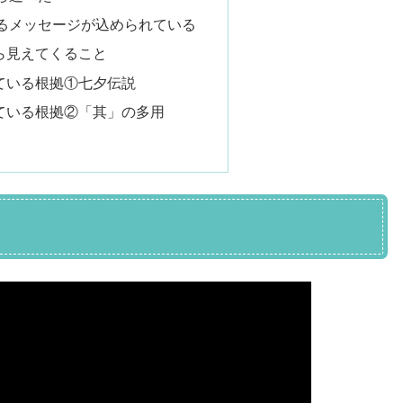
るメッセージが込められている
ら見えてくること
ている根拠①七夕伝説
ている根拠②「其」の多用