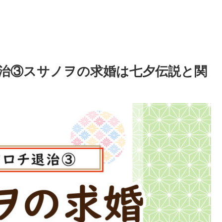
退治③スサノヲの求婚は七夕伝説と関