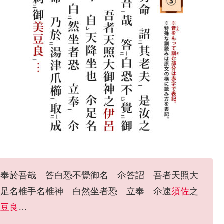
 奉於吾哉 答白恐不覺御名 尒答詔 吾者天照大
尒足名椎手名椎神 白然坐者恐 立奉 尒速
須佐
之
美豆良
…