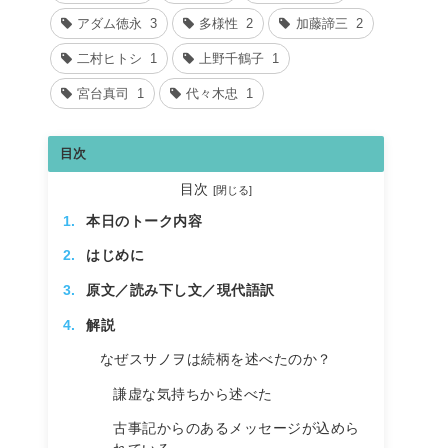
アダム徳永
3
多様性
2
加藤諦三
2
二村ヒトシ
1
上野千鶴子
1
宮台真司
1
代々木忠
1
目次
目次
本日のトーク内容
はじめに
原文／読み下し文／現代語訳
解説
なぜスサノヲは続柄を述べたのか？
謙虚な気持ちから述べた
古事記からのあるメッセージが込めら