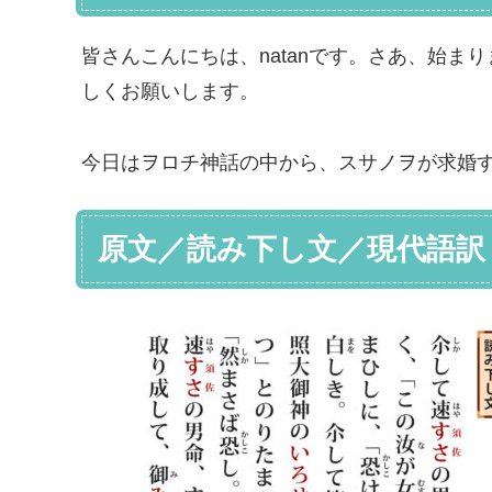
皆さんこんにちは、natanです。さあ、始
しくお願いします。
今日はヲロチ神話の中から、スサノヲが求婚
原文／読み下し文／現代語訳