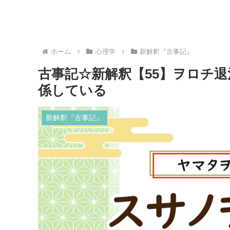
ホーム
心理学
新解釈『古事記』
古事記☆新解釈【55】ヲロチ
係している
新解釈『古事記』