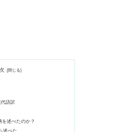
次
現代語訳
柄を述べたのか？
ら述べた