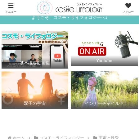
《ワタシ》と《アナタ》がめぐる、宇宙的な恋人たちの世界へ
メニュー
フォロー
ようこそ、コスモ・ライフォロジーへ♪
Youtube
基本概要動画集
双子の宇宙
インナーチャイルド
ホーム
コスモ・ライフォロジー
宇宙と性愛