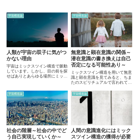
宇宙構造論
宇宙構造論
人類が宇宙の双子に気がつ
無意識と顕在意識の関係～
かない理由
潜在意識の書き換えは自己
否定になる可能性あり～
宇宙はミックスツイン構造で脈動
しています。しかし、目の前を探
ミックスツイン構造を用いて無意
せばありとあらゆる場所にミック
識と顕在意識を見てみると、ちま
スツイン構造を見つけだすことが
たのスピリチュアルで言われてい
できるのに、なぜ人類は宇宙が双
る「潜在意識の書き換え」が、構
子で成り立っていることに気づか
造的に間違っていることに気づき
宇宙構造論
宇宙構造論
ないのでしょうか？コスモ・ライ
ます。潜在意識の書き換えは一歩
フォロジー的な解釈でお話してみ
間違えると自己否定になる可能性
たいと思います。
が…。なぜ自己否定になるのか詳
しく解説していきます。
社会の階層～社会の中でど
人間の意識進化にはミック
う自己実現していくか～
スツイン構造の獲得が必要