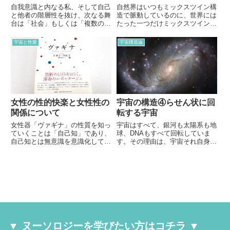
自我意識と内なる私、そして自己
自然界はいつもミックスツイン構
と他者の階層性を抜け、次なる舞
造で脈動しているのに、世界には
台は「社会」もしくは「複数の人
たった一つだけミックスツイン構
が集まる」階層です。この階層に
造になっていないものがありま
おける自己実現は、どのように取
す。それは私たち人間の意識。な
宇宙と性愛
宇宙構造論
り組んでいくべきか。記事のラス
ぜ人間の意識だけミックスツイン
トには衝撃的なお話が待っていま
構造になっていないのか、そこで
す…。
わかる人類の歴史を、コスモ・ラ
イフォロジーの視点で解説したい
と思います。
女性の性的快楽と女性性の
宇宙の構造④らせん状に回
関係について
転する宇宙
女性器「ヴァギナ」の性質を知っ
宇宙はすべて、銀河も太陽系も地
ていくことは「自己知」であり、
球、DNAもすべて回転していま
自己知とは無意識を意識化してい
す。その理由は、宇宙それ自身が
くことです。今回から書籍『ヴァ
精神の力でらせん状に流動してい
ギナ』を参考に、女性器の特徴を
るから。そして、人間の意識進化
掘り下げていきたいと思います。
もらせん状に進んでいきます。ヌ
ーソロジーの基本情報も交えなが
ら、詳しく解説していきます。
▼ ヌーソロジーを学びたい方はコチラ ▼