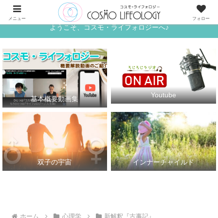
《ワタシ》と《アナタ》がめぐる、宇宙的な恋人たちの世界へ
メニュー
フォロー
ようこそ、コスモ・ライフォロジーへ♪
Youtube
基本概要動画集
双子の宇宙
インナーチャイルド
ホーム
心理学
新解釈『古事記』