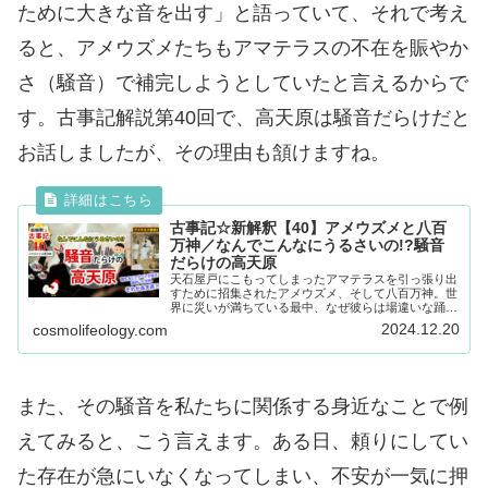
ために大きな音を出す」と語っていて、それで考え
ると、アメウズメたちもアマテラスの不在を賑やか
さ（騒音）で補完しようとしていたと言えるからで
す。古事記解説第40回で、高天原は騒音だらけだと
お話しましたが、その理由も頷けますね。
古事記☆新解釈【40】アメウズメと八百
万神／なんでこんなにうるさいの!?騒音
だらけの高天原
天石屋戸にこもってしまったアマテラスを引っ張り出
すために招集されたアメウズメ、そして八百万神。世
界に災いが満ちている最中、なぜ彼らは場違いな踊り
や大笑いをしているのでしょうか？今回は六つの項目
2024.12.20
cosmolifeology.com
にわけて、その謎を解いていきたいと思います。
また、その騒音を私たちに関係する身近なことで例
えてみると、こう言えます。ある日、頼りにしてい
た存在が急にいなくなってしまい、不安が一気に押