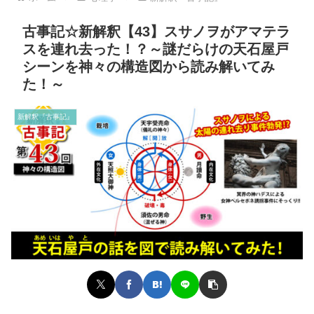
古事記☆新解釈【43】スサノヲがアマテラ
スを連れ去った！？～謎だらけの天石屋戸
シーンを神々の構造図から読み解いてみ
た！～
新解釈『古事記』