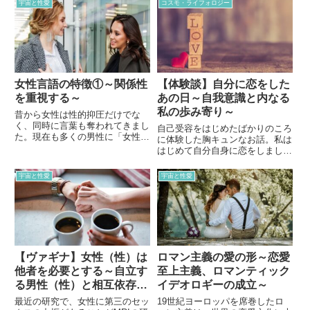
宇宙と性愛
コスモ・ライフォロジー
女性言語の特徴①～関係性
【体験談】自分に恋をした
を重視する～
あの日～自我意識と内なる
私の歩み寄り～
昔から女性は性的抑圧だけでな
く、同時に言葉も奪われてきまし
自己受容をはじめたばかりのころ
た。現在も多くの男性に「女性の
に体験した胸キュンなお話。私は
言葉はわからない」と言われてい
はじめて自分自身に恋をしまし
ます。男性と女性とではどのよう
た。今思えば、自我意識と内なる
に言葉のとらえ方や使い方が違っ
私が歩み寄った瞬間なのかもしれ
宇宙と性愛
宇宙と性愛
ているのか、書籍「関係する女
ません。
所有する男」（斎藤環著）を参考
に見ていきたいと思います。
【ヴァギナ】女性（性）は
ロマン主義の愛の形～恋愛
他者を必要とする～自立す
至上主義、ロマンティック
る男性（性）と相互依存す
イデオロギーの成立～
る女性（性）～
最近の研究で、女性に第三のセッ
19世紀ヨーロッパを席巻したロ