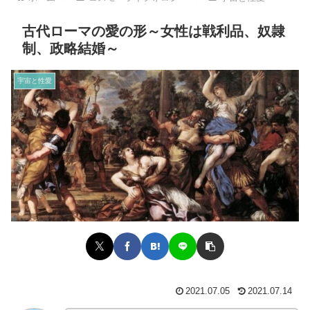
古代ローマの愛の形～女性は戦利品、奴隷
制、政略結婚～
宇宙と性愛
2021.07.05
2021.07.14