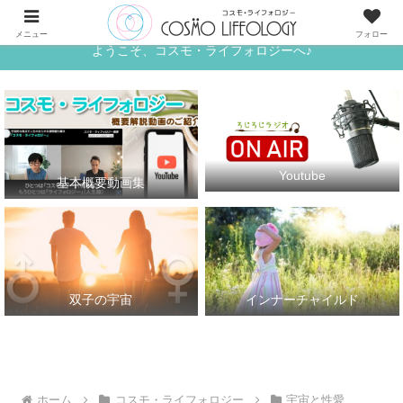
《ワタシ》と《アナタ》がめぐる、宇宙的な恋人たちの世界へ
メニュー
フォロー
ようこそ、コスモ・ライフォロジーへ♪
Youtube
基本概要動画集
双子の宇宙
インナーチャイルド
ホーム
コスモ・ライフォロジー
宇宙と性愛