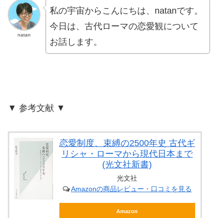
私の宇宙からこんにちは、natanです。
今日は、古代ローマの恋愛観について
natan
お話します。
▼ 参考文献 ▼
恋愛制度、束縛の2500年史 古代ギ
リシャ・ローマから現代日本まで
(光文社新書)
光文社
Amazonの商品レビュー・口コミを見る
Amazon