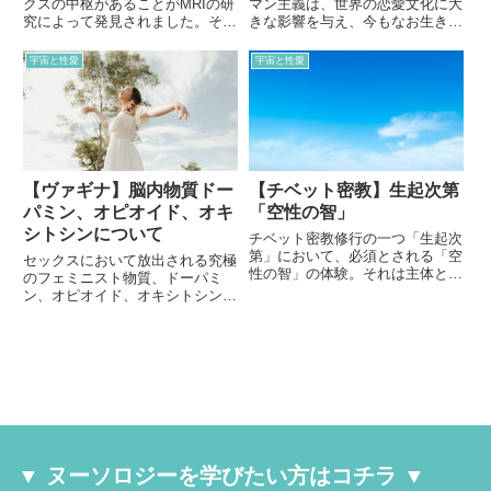
クスの中枢があることがMRIの研
マン主義は、世界の恋愛文化に大
究によって発見されました。その
きな影響を与え、今もなお生きつ
実験が示すことは、「ヴァギナと
づけています。宮廷恋愛の考えが
子宮口は進化的に他者を必要とす
大反転を起こし庶民に広がること
宇宙と性愛
宇宙と性愛
るようにできている」というこ
で、古代ギリシャから続いてきた
と。これは自己としての自立の概
恋愛制度はイデオロギー化し、私
念を、大きく根底からくつがえす
たちの今のジェンダー観を規定し
ものになりそうです。
ました。
【ヴァギナ】脳内物質ドー
【チベット密教】生起次第
パミン、オピオイド、オキ
「空性の智」
シトシンについて
チベット密教修行の一つ「生起次
第」において、必須とされる「空
セックスにおいて放出される究極
性の智」の体験。それは主体と客
のフェミニスト物質、ドーパミ
体の区別のないホトケと一体化し
ン、オピオイド、オキシトシンを
た状態。すこし難しい内容です
ご紹介します。女性がセックスに
が、ヌーソロジーを学ばれている
よって至福を感じる理由は、この
方なら、なんとなく意味が理解で
脳内物質の影響によるものです。
きるかもしれませんので、ぜひ解
読のチャレンジをしてみてくださ
い。
▼ ヌーソロジーを学びたい方はコチラ ▼