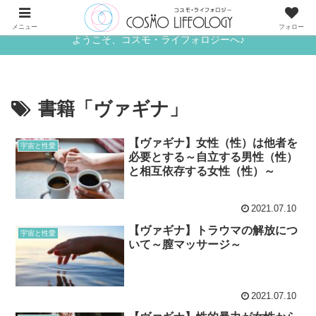
《ワタシ》と《アナタ》がめぐる、宇宙的な恋人たちの世界へ
メニュー
フォロー
ようこそ、コスモ・ライフォロジーへ♪
書籍「ヴァギナ」
【ヴァギナ】女性（性）は他者を
宇宙と性愛
必要とする～自立する男性（性）
と相互依存する女性（性）～
2021.07.10
【ヴァギナ】トラウマの解放につ
宇宙と性愛
いて～膣マッサージ～
2021.07.10