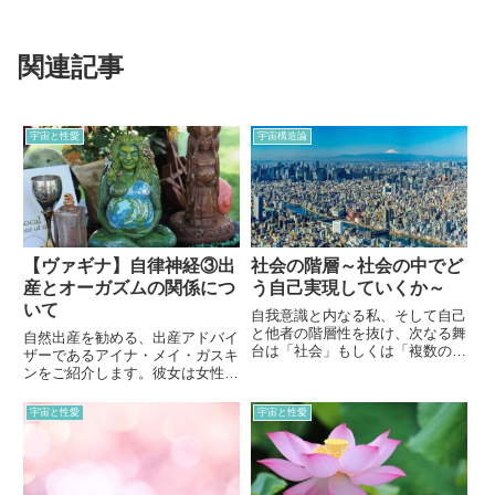
関連記事
宇宙と性愛
宇宙構造論
【ヴァギナ】自律神経③出
社会の階層～社会の中でど
産とオーガズムの関係につ
う自己実現していくか～
いて
自我意識と内なる私、そして自己
と他者の階層性を抜け、次なる舞
自然出産を勧める、出産アドバイ
台は「社会」もしくは「複数の人
ザーであるアイナ・メイ・ガスキ
が集まる」階層です。この階層に
ンをご紹介します。彼女は女性の
おける自己実現は、どのように取
身体を知りつくしたスペシャリス
り組んでいくべきか。記事のラス
トです。自然に分泌されるオキシ
宇宙と性愛
宇宙と性愛
トには衝撃的なお話が待っていま
トシンに着目し、産気づかせた
す…。
り、分娩が短時間で終わるよう、
まるで「セックスをしたくなる環
境」のもとで出産を行うそうで