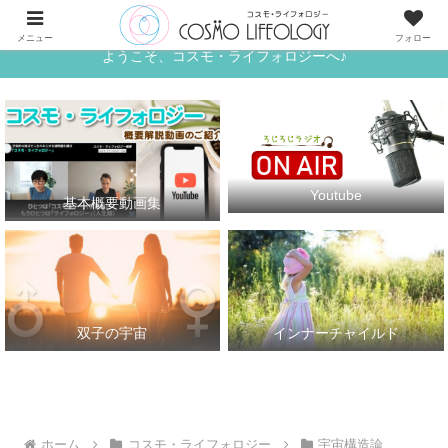
《ワタシ》と《アナタ》がめぐる、宇宙的な恋人たちの世界へ
メニュー
フォロー
ようこそ、コスモ・ライフォロジーへ♪
Youtube
基本概要動画集
双子の宇宙
インナーチャイルド
ホーム
コスモ・ライフォロジー
宇宙構造論