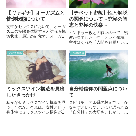
す。アイナ・メイ・ガスキンの驚
きの出産方法を詳しく解説しま
す。
【ヴァギナ】オーガズムと
【チベット密教】性と解脱
恍惚状態について
の関係について～究極の智
恵と究極の快楽～
女性がセックスにおいて、オーガ
ズムの極限を体験すると訪れる恍
ヒンドゥー教との戦いの中で、密
惚状態。最近の研究で、オーガズ
教が見出した「性」という領域。
ム時に女性の脳内で爆発的な変化
密教はそれを「人間を解脱という
が起こることが発見されました。
聖の極みへと、いわばジャンプア
女性がオーガズムを感じた後に体
ップさせる唯一の方法」と説きま
宇宙構造論
宇宙構造論
験することは、快楽だけではな
す。究極の智恵には究極の快楽が
い、スピリチュアルな体験も含ま
伴う。「聖なるもの」と「俗なる
れるようです。
もの」の関係。詳しく解説してい
きます。
ミックスツイン構造を見出
自分軸信仰の問題点につい
したきっかけ
て
私がなぜミックスツイン構造を見
スピリチュアル系の教えでは、か
つけたのか。それは、女性という
ならずといっていいほど語られる
身体性にミックスツイン構造がキ
「自分軸」の大切さ。しかし、こ
レイに現れていたからです。今回
の自分軸は一意的な理性主義の考
は、私がミックスツイン構造を見
え方によって概念化されていま
出した経緯についてお話します。
す。自分軸信仰にどのような問題
点があるのか、詳しく解説してい