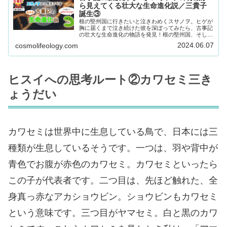
ら見えてくる壮大な生命進化説／三貴子
誕生③
根の堅州国に行きたいと泣きわめくスサノヲ。ヒゲが
胸に届くまで泣き続けた彼を深ぼってみたら、古事記
の壮大な生命進化の物語を発見！根の堅州国、そして
淡海がどこなのかも一緒に紐解いていきます！
2024.06.07
cosmolifeology.com
ヒスイへの思考ルート②カワセミ三き
ょうだい
カワセミは世界中に生息している鳥で、日本には三
種類が生息しているそうです。一つは、羽や背中が
青色でお腹が赤色のカワセミ。カワセミといったら
この子が代表者です。二つ目は、先ほど触れた、全
身真っ赤なアカショウビン。ショウビンもカワセミ
という意味です。三つ目がヤマセミ。白と黒のカワ