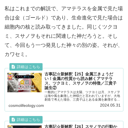
私はこれまでの解説で、アマテラスを金属で見た場
合は金（ゴールド）であり、生命進化で見た場合は
細胞内の核と読み取ってきました。同じくツクヨ
ミ、スサノヲもそれに関連した神だろうと。そし
て、今回もう一つ発見した神々の別の姿。それが、
カワセミ。
古事記☆新解釈【25】金属三きょうだ
い！金属の性質から読み解くアマテラ
ス、ツクヨミ、スサノヲの特徴／三貴子
誕生②
一般的にアマテラスは太陽、ツクヨミは月、スサノヲ
は海や風を象徴した神様だと言われていますが、大地
創造で考えた場合、三貴子はとある金属を象徴する神
だった！金属から読み解く神々の性質とは！？
2024.05.31
cosmolifeology.com
古事記☆新解釈【26】スサノヲの行動か