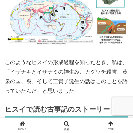
このようなヒスイの形成過程を知ったとき、私は、
「イザナキとイザナミの神生み、カグツチ殺害、黄
泉の国、禊、そして三貴子誕生の話はこのことを語
っていたんだ」と思いました。
ヒスイで読む古事記のストーリー
HOME
検索
TOP
ヒスイを通して古事記の内容を振り返ってみると、