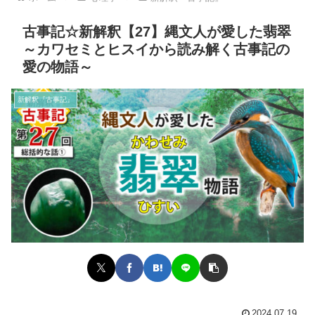
古事記☆新解釈【27】縄文人が愛した翡翠
～カワセミとヒスイから読み解く古事記の
愛の物語～
新解釈『古事記』
2024.07.19