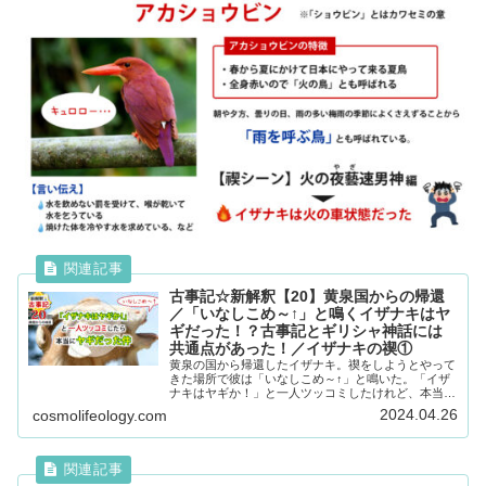
古事記☆新解釈【20】黄泉国からの帰還
／「いなしこめ～↑」と鳴くイザナキはヤ
ギだった！？古事記とギリシャ神話には
共通点があった！／イザナキの禊①
黄泉の国から帰還したイザナキ。禊をしようとやって
きた場所で彼は「いなしこめ～↑」と鳴いた。「イザ
ナキはヤギか！」と一人ツッコミしたけれど、本当に
彼はヤギだった！？ここから古事記とギリシャ神話と
2024.04.26
cosmolifeology.com
の共通点を発見！