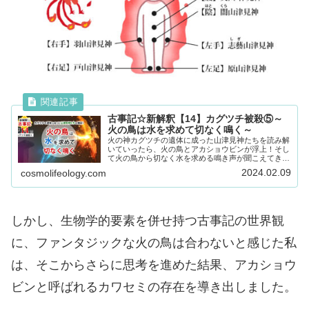
古事記☆新解釈【14】カグツチ被殺⑤～
火の鳥は水を求めて切なく鳴く～
火の神カグツチの遺体に成った山津見神たちを読み解
いていったら、火の鳥とアカショウビンが浮上！そし
て火の鳥から切なく水を求める鳴き声が聞こえてき
た。火の鳥がなぜ水を求めるのかを考察してみまし
2024.02.09
cosmolifeology.com
た。
しかし、生物学的要素を併せ持つ古事記の世界観
に、ファンタジックな火の鳥は合わないと感じた私
は、そこからさらに思考を進めた結果、アカショウ
ビンと呼ばれるカワセミの存在を導き出しました。