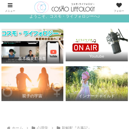
《ワタシ》と《アナタ》がめぐる、宇宙的な恋人たちの世界へ
メニュー
フォロー
ようこそ、コスモ・ライフォロジーへ♪
Youtube
基本概要動画集
双子の宇宙
インナーチャイルド
ホーム
心理学
新解釈『古事記』