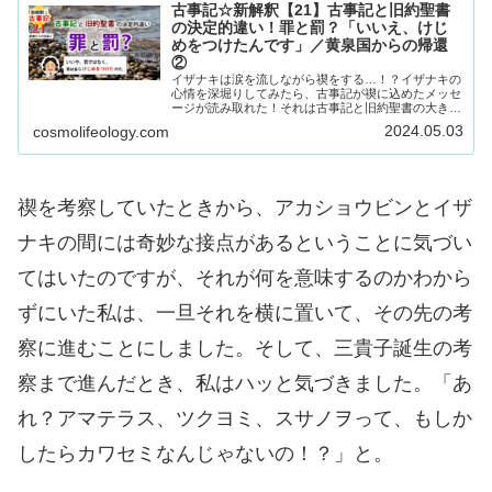
古事記☆新解釈【21】古事記と旧約聖書
の決定的違い！罪と罰？「いいえ、けじ
めをつけたんです」／黄泉国からの帰還
②
イザナキは涙を流しながら禊をする…！？イザナキの
心情を深堀りしてみたら、古事記が禊に込めたメッセ
ージが読み取れた！それは古事記と旧約聖書の大きな
違いをも教えてくれるものだった！
2024.05.03
cosmolifeology.com
禊を考察していたときから、アカショウビンとイザ
ナキの間には奇妙な接点があるということに気づい
てはいたのですが、それが何を意味するのかわから
ずにいた私は、一旦それを横に置いて、その先の考
察に進むことにしました。そして、三貴子誕生の考
察まで進んだとき、私はハッと気づきました。「あ
れ？アマテラス、ツクヨミ、スサノヲって、もしか
したらカワセミなんじゃないの！？」と。