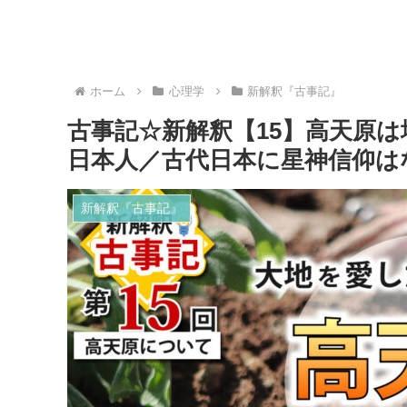
ホーム
心理学
新解釈『古事記』
古事記☆新解釈【15】高天原
日本人／古代日本に星神信仰は
新解釈『古事記』