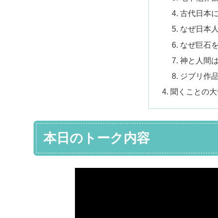
古代日本
なぜ日本
なぜ巨石
神と人間
ジブリ作
聞くことの大
本日のトーク内容