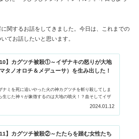
害に関するお話をしてきました。今日は、これまでの
ついてお話したいと思います。
10】カグツチ被殺①～イザナキの怒りが大地
マタノオロチ＆メデューサ）を生み出した！
ザナミを死に追いやった火の神カグツチを斬り殺してしま
ら生じた神々が象徴するのは大地の噴火！？血そしてイザ
恐怖に陥れる怪物も誕生！
2024.01.12
11】カグツチ被殺②～たたらを踏む女性たち