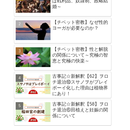
は戦利品、奴隷制、政略結
婚～
【チベット密教】なぜ性的
ヨーガが必要なのか？
【チベット密教】性と解脱
の関係について～究極の智
恵と究極の快楽～
古事記☆新解釈【62】ヲロ
チ退治⑩スサノヲがプレイ
ボーイ化した理由は植物界
にあり！
古事記☆新解釈【58】ヲロ
チ退治⑥田植えと妊娠の関
係について