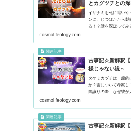
とカグツチとの深
イザナミを死に追いや
ンに、じつはたたら製
る！？話を深ぼってみ
えてきた！
cosmolifeology.com
古事記☆新解釈【
様じゃない説～
タケミカヅチは一般的
か？雷について考察し
国譲りの際、なぜ彼が
cosmolifeology.com
古事記☆新解釈【