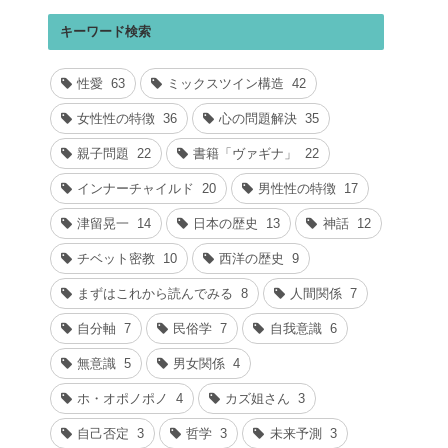
キーワード検索
性愛
63
ミックスツイン構造
42
女性性の特徴
36
心の問題解決
35
親子問題
22
書籍「ヴァギナ」
22
インナーチャイルド
20
男性性の特徴
17
津留晃一
14
日本の歴史
13
神話
12
チベット密教
10
西洋の歴史
9
まずはこれから読んでみる
8
人間関係
7
自分軸
7
民俗学
7
自我意識
6
無意識
5
男女関係
4
ホ・オポノポノ
4
カズ姐さん
3
自己否定
3
哲学
3
未来予測
3