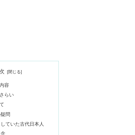
次
内容
さらい
て
の疑問
をしていた古代日本人
観念