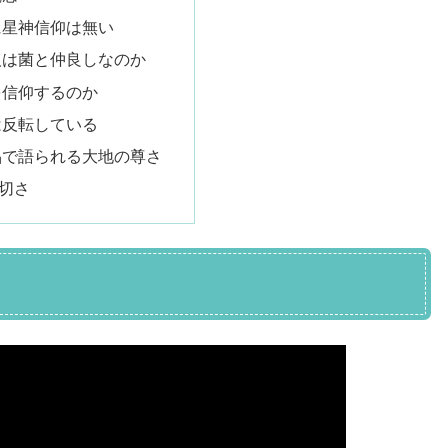
に星神信仰は無い
人は菌と仲良しなのか
を信仰するのか
は反転している
品で語られる大地の尊さ
切さ