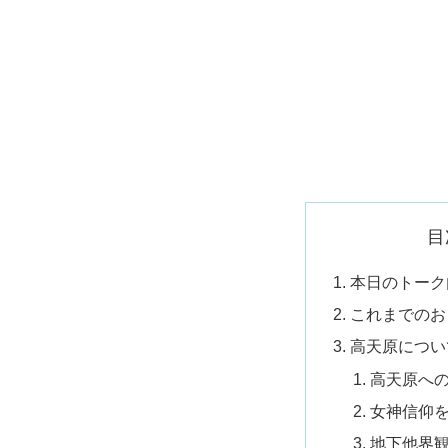
目
本日のトーク
これまでのお
高天原につい
高天原へ
女神信仰
地下他界