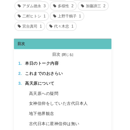
アダム徳永
3
多様性
2
加藤諦三
2
二村ヒトシ
1
上野千鶴子
1
宮台真司
1
代々木忠
1
目次
目次
本日のトーク内容
これまでのおさらい
高天原について
高天原への疑問
女神信仰をしていた古代日本人
地下他界観念
古代日本に星神信仰は無い