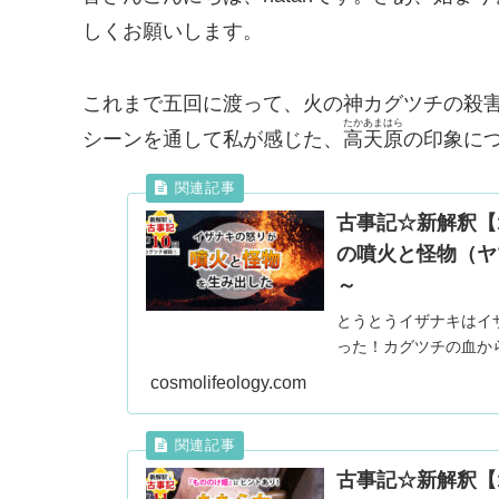
しくお願いします。
これまで五回に渡って、火の神カグツチの殺
たかあまはら
シーンを通して私が感じた、
高天原
の印象に
古事記☆新解釈【
の噴火と怪物（ヤ
～
とうとうイザナキはイ
った！カグツチの血か
ナキの怒りから神々を
cosmolifeology.com
古事記☆新解釈【