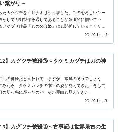
い繋がり～
ったカグツチをイザナキは斬り殺した。この恐ろしいシー
鉄そして刀剣製作を通してあることが象徴的に描いてい
るとジブリ作品『もののけ姫』にも関係していることが見
2024.01.19
12】カグツチ被殺③～タケミカヅチは刀の神
に刀の神様だと言われていますが、本当のそうでしょう
てみたら、タケミカヅチの本当の姿が見えてきた！そして
刀の切っ先に座ったのか、その理由も見えてきた！
2024.01.26
13】カグツチ被殺④～古事記は世界最古の生